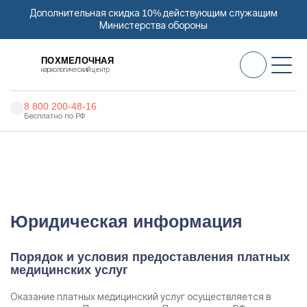
Дополнительная скидка 10% действующим служащим
Министерства обороны
ПОХМЕЛОЧНАЯ
наркологический центр
8 800 200-48-16
Бесплатно по РФ
Алкоголизм
Наркоцентр «Похмелочная» в Краснокамске
Наркомания
Юридическая информация
Наркология
Юридическая информация
Психиатрия
Реабилитация
Порядок и условия предоставления платных
медицинских услуг
Цены
Оказание платных медицинский услуг осуществляется в
О нас