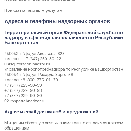
Приказ по платным услугам
Адреса и телефоны надзорных органов
Территориальный орган Федеральной службы по
надзору в сфере здравоохранения по Республике
Башкортостан
450052, г.Уфа, ул.Аксакова, 62​3
телефон : +7 (347) 250‒30‒22
03reg.roszdravnadzor.ru
Управление Роспотребнадзора по Республике Башкортостан
450054, г.Уфа, ул. ​Рихарда Зорге, 58
телефон: 8‒800‒775‒01‒70
+7 (347) 229‒90‒99
+7 (347) 229‒90‒98
+7 (347) 229‒90‒80
02.rospotrebnadzor.ru
Адрес и email для жалоб и предложений
Мы ценим обратную связь и внимательно относимся ко всем
обращениям.