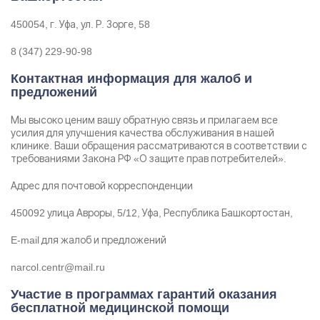
450054, г. Уфа, ул. Р. Зорге, 58
8 (347) 229-90-98
Контактная информация для жалоб и
предложений
Мы высоко ценим вашу обратную связь и прилагаем все
усилия для улучшения качества обслуживания в нашей
клинике. Ваши обращения рассматриваются в соответствии с
требованиями Закона РФ «О защите прав потребителей».
Адрес для почтовой корреспонденции
Задать вопрос
450092 улица Авроры, 5/12, Уфа, Республика Башкортостан,
Задайте свой вопрос и мы ответим вам
E-mail для жалоб и предложений
Бесплатная консультация
Оставьте данные и мы вам перезвоним!
narcol.centr@mail.ru
Поиск по сайту
Участие в программах гарантий оказания
Выбор города
бесплатной медицинской помощи