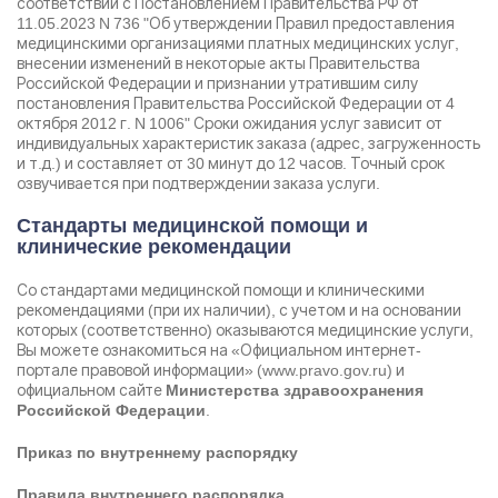
соответствии с Постановлением Правительства РФ от
11.05.2023 N 736 "Об утверждении Правил предоставления
Контакты
медицинскими организациями платных медицинских услуг,
внесении изменений в некоторые акты Правительства
Российской Федерации и признании утратившим силу
8 800 200-48-16
постановления Правительства Российской Федерации от 4
Бесплатно по РФ
октября 2012 г. N 1006" Сроки ожидания услуг зависит от
индивидуальных характеристик заказа (адрес, загруженность
и т.д.) и составляет от 30 минут до 12 часов. Точный срок
Вызвать специалиста
озвучивается при подтверждении заказа услуги.
Стандарты медицинской помощи и
клинические рекомендации
ООО «Медицинская компания «Наркологический центр»
г. Краснокамск, ул. Пушкина, 2, корп. 3,
Электронная почта:
info@mk-narkolog-centr
Со стандартами медицинской помощи и клиническими
рекомендациями (при их наличии), с учетом и на основании
которых (соответственно) оказываются медицинские услуги,
Вы можете ознакомиться на «Официальном интернет-
портале правовой информации» (www.pravo.gov.ru) и
официальном сайте
Министерства здравоохранения
.
Российской Федерации
Приказ по внутреннему распорядку
Правила внутреннего распорядка