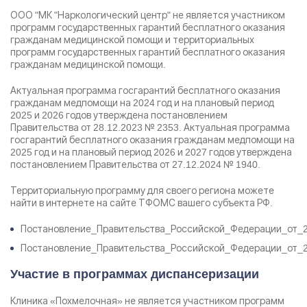
ООО "МК "Наркологический центр" не является участником
программ государственных гарантий бесплатного оказания
Результаты поиска (0)
гражданам медицинской помощи и территориальных
Нажимая кнопку я соглашаюсь с
политикой
программ государственных гарантий бесплатного оказания
конфиденциальности
и
пользовательским соглашением
гражданам медицинской помощи.
Вызвать специалиста
Нажимая кнопку я соглашаюсь с
политикой
Актуальная программа госгарантий бесплатного оказания
конфиденциальности
и
пользовательским соглашением
гражданам медпомощи на 2024 год и на плановый период
Отправить
2025 и 2026 годов утверждена постановлением
Правительства от 28.12.2023 № 2353. Актуальная программа
госгарантий бесплатного оказания гражданам медпомощи на
2025 год и на плановый период 2026 и 2027 годов утверждена
постановлением Правительства от 27.12.2024 № 1940.
Территориальную программу для своего региона можете
найти в интернете на сайте ТФОМС вашего субъекта РФ.
Постановление_Правительства_Российской_Федерации_от_
Постановление_Правительства_Российской_Федерации_от_
Участие в программах диспансеризации
Клиника «Похмелочная» не является участником программ