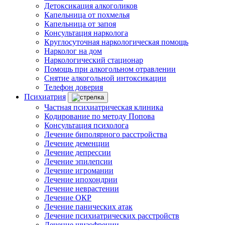
Детоксикация алкоголиков
Капельница от похмелья
Капельница от запоя
Консультация нарколога
Круглосуточная наркологическая помощь
Нарколог на дом
Наркологический стационар
Помощь при алкогольном отравлении
Снятие алкогольной интоксикации
Телефон доверия
Психиатрия
Частная психиатрическая клиника
Кодирование по методу Попова
Консультация психолога
Лечение биполярного расстройства
Лечение деменции
Лечение депрессии
Лечение эпилепсии
Лечение игромании
Лечение ипохондрии
Лечение неврастении
Лечение ОКР
Лечение панических атак
Лечение психиатрических расстройств
Лечение шизофрении