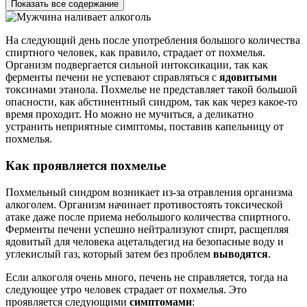
Показать все содержание
На следующий день после употребления большого количества
спиртного человек, как правило, страдает от похмелья.
Организм подвергается сильной интоксикации, так как
ферменты печени не успевают справляться с
ядовитыми
токсинами этанола. Похмелье не представляет такой большой
опасности, как абстинентный синдром, так как через какое-то
время проходит. Но можно не мучиться, а деликатно
устранить неприятные симптомы, поставив капельницу от
похмелья.
Как проявляется похмелье
Похмельный синдром возникает из-за отравления организма
алкоголем. Организм начинает противостоять токсической
атаке даже после приема небольшого количества спиртного.
Ферменты печени успешно нейтрализуют спирт, расщепляя
ядовитый для человека ацетальдегид на безопасные воду и
углекислый газ, который затем без проблем
выводятся
.
Если алкоголя очень много, печень не справляется, тогда на
следующее утро человек страдает от похмелья. Это
проявляется следующими
симптомами
: