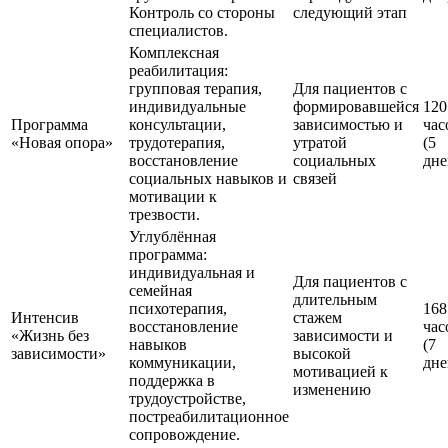
Контроль со стороны
следующий этап
специалистов.
Комплексная
реабилитация:
групповая терапия,
Для пациентов с
индивидуальные
формировавшейся
120
Программа
консультации,
зависимостью и
час
«Новая опора»
трудотерапия,
утратой
(5
восстановление
социальных
дне
социальных навыков и
связей
мотивации к
трезвости.
Углублённая
программа:
индивидуальная и
Для пациентов с
семейная
длительным
психотерапия,
168
Интенсив
стажем
восстановление
час
«Жизнь без
зависимости и
навыков
(7
зависимости»
высокой
коммуникации,
дне
мотивацией к
поддержка в
изменению
трудоустройстве,
постреабилитационное
сопровождение.