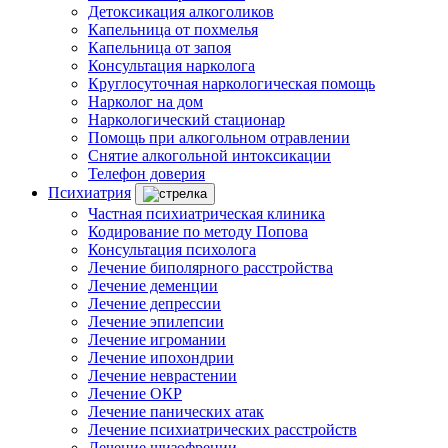
Детоксикация алкоголиков
Капельница от похмелья
Капельница от запоя
Консультация нарколога
Круглосуточная наркологическая помощь
Нарколог на дом
Наркологический стационар
Помощь при алкогольном отравлении
Снятие алкогольной интоксикации
Телефон доверия
Психиатрия
Частная психиатрическая клиника
Кодирование по методу Попова
Консультация психолога
Лечение биполярного расстройства
Лечение деменции
Лечение депрессии
Лечение эпилепсии
Лечение игромании
Лечение ипохондрии
Лечение неврастении
Лечение ОКР
Лечение панических атак
Лечение психиатрических расстройств
Лечение шизофрении