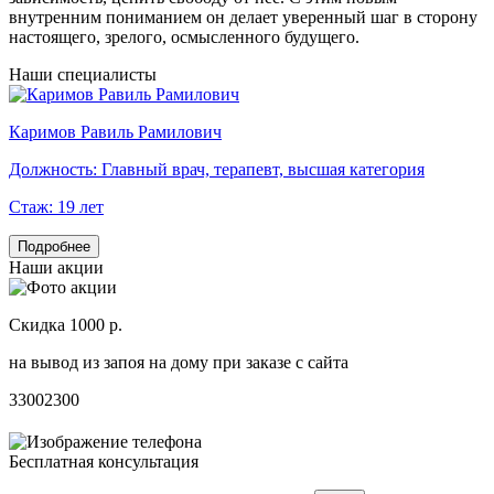
внутренним пониманием он делает уверенный шаг в сторону
настоящего, зрелого, осмысленного будущего.
Наши специалисты
Каримов Равиль Рамилович
Г
Должность:
Главный врач, терапевт, высшая категория
Стаж:
19 лет
Подробнее
Наши акции
Скидка 1000 р.
Н
на вывод из запоя на дому при заказе с сайта
С
3300
2300
3
Бесплатная консультация