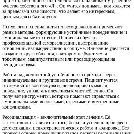
при которой пациент постепенно восстанавливает утраченное
чувство собственного «Я». Он учится понимать, кем является
за пределами зависимости, что делает его интересным,
ценным для себя и других.
Психологи и специалисты по ресоциализации применяют
разные методы, формирующие устойчивые поведенческие и
эмоциональные стратегии. Пациента обучают
профессиональной самореализации, выстраиванию
отношений, взаимодействию в социуме. Внимание уделяется
созданию круга общения, в котором не будет места
токсичным, манипулятивным или провоцирующим на
рецидив людям.
Работа над личностной устойчивостью проходит через
индивидуальные и групповые встречи. Пациент учится
отслеживать свои импульсы, анализировать мысли,
поведение, управлять влечением к употреблению. Он
получает инструменты, которые помогают справляться с
эмоциональными всплесками, стрессами и внутренними
конфликтами.
Ресоциализация – заключительный этап лечения. Её
эффективность зависит от того, была ли успешно проведена
детоксикация, психотерапевтическая работа и кодировка. Без
прочной основы предыдущих этапов ресурсы ресоциализации