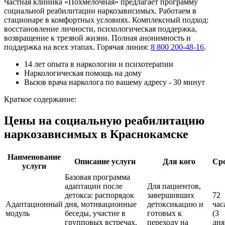
Частная клиника «Похмелочная» предлагает программу
социальной реабилитации наркозависимых. Работаем в
стационаре в комфортных условиях. Комплексный подход:
восстановление личности, психологическая поддержка,
возвращение к трезвой жизни. Полная анонимность и
поддержка на всех этапах. Горячая линия:
8 800 200-48-16
.
14 лет опыта в наркологии и психотерапии
Наркологическая помощь на дому
Вызов врача нарколога по вашему адресу - 30 минут
Краткое содержание:
Цены на социальную реабилитацию
наркозависимых в Краснокамске
Наименование
Описание услуги
Для кого
Ср
услуги
Базовая программа
адаптации после
Для пациентов,
детокса: распорядок
завершивших
72
Адаптационный
дня, мотивационные
детоксикацию и
час
модуль
беседы, участие в
готовых к
(3
групповых встречах.
переходу на
дня