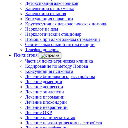
Детоксикация алкоголиков
Капельница от похмелья
Капельница от запоя
Консультация нарколога
Круглосуточная наркологическая помощь
Нарколог на дом
Наркологический стационар
Помощь при алкогольном отравлении
Снятие алкогольной интоксикации
Телефон доверия
Психиатрия
Частная психиатрическая клиника
Кодирование по методу Попова
Консультация психолога
Лечение биполярного расстройства
Лечение деменции
Лечение депрессии
Лечение эпилепсии
Лечение игромании
Лечение ипохондрии
Лечение неврастении
Лечение ОКР
Лечение панических атак
Лечение психиатрических расстройств
Лечение шизофрении