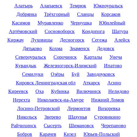
Алатырь
Алапаевск
Темрюк
Южноуральск
Добрянка
Трёхгорный
Сланцы
Корсаков
Касимов
Муравленко
Чернушка
Юбилейный
Артёмовский
Сосновоборск
Кондопога
Шатура
Киржач
Луховицы
Десногорск
Сегежа
Алейск
Дятьково
Кохма
Знаменск
Дедовск
Североуральск
Сорочинск
Карталы
Унеча
Кувандык
Железногорск-Илимский
Ипатово
Семилуки
Озёры
Буй
Заводоуковск
Кировск Ленинградская обл
Аткарск
Асино
Киреевск
Оха
Кубинка
Вилючинск
Нелидово
Нерехта
Николаевск-на-Амуре
Нижний Ломов
Лосино-Петровский
Лермонтов
Вихоревка
Никольск
Зверево
Шахунья
Суровикино
Райчихинск
Сысерть
Шимановск
Черепаново
Бобров
Карачев
Кизел
Юрьев-Польский