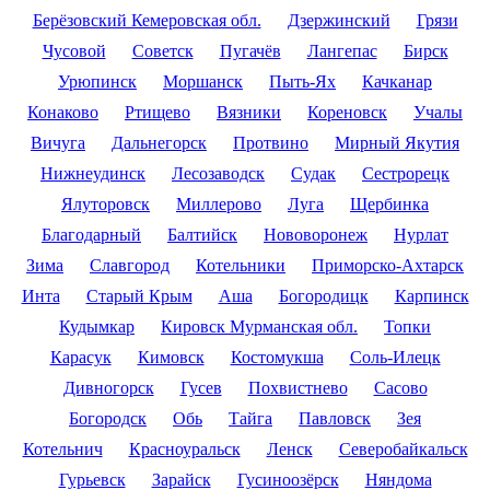
Берёзовский Кемеровская обл.
Дзержинский
Грязи
Чусовой
Советск
Пугачёв
Лангепас
Бирск
Урюпинск
Моршанск
Пыть-Ях
Качканар
Конаково
Ртищево
Вязники
Кореновск
Учалы
Вичуга
Дальнегорск
Протвино
Мирный Якутия
Нижнеудинск
Лесозаводск
Судак
Сестрорецк
Ялуторовск
Миллерово
Луга
Щербинка
Благодарный
Балтийск
Нововоронеж
Нурлат
Зима
Славгород
Котельники
Приморско-Ахтарск
Инта
Старый Крым
Аша
Богородицк
Карпинск
Кудымкар
Кировск Мурманская обл.
Топки
Карасук
Кимовск
Костомукша
Соль-Илецк
Дивногорск
Гусев
Похвистнево
Сасово
Богородск
Обь
Тайга
Павловск
Зея
Котельнич
Красноуральск
Ленск
Северобайкальск
Гурьевск
Зарайск
Гусиноозёрск
Няндома