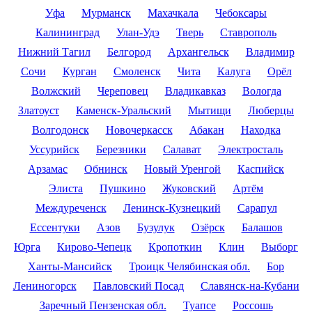
Уфа
Мурманск
Махачкала
Чебоксары
Калининград
Улан-Удэ
Тверь
Ставрополь
Нижний Тагил
Белгород
Архангельск
Владимир
Сочи
Курган
Смоленск
Чита
Калуга
Орёл
Волжский
Череповец
Владикавказ
Вологда
Златоуст
Каменск-Уральский
Мытищи
Люберцы
Волгодонск
Новочеркасск
Абакан
Находка
Уссурийск
Березники
Салават
Электросталь
Арзамас
Обнинск
Новый Уренгой
Каспийск
Элиста
Пушкино
Жуковский
Артём
Междуреченск
Ленинск-Кузнецкий
Сарапул
Ессентуки
Азов
Бузулук
Озёрск
Балашов
Юрга
Кирово-Чепецк
Кропоткин
Клин
Выборг
Ханты-Мансийск
Троицк Челябинская обл.
Бор
Лениногорск
Павловский Посад
Славянск-на-Кубани
Заречный Пензенская обл.
Туапсе
Россошь