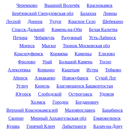
Черемхово
Вышний Волочёк
Краснокамск
Берёзовский Свердловская обл
Балахна
Ливны
Лесной
Донецк
Тулун
Красное Село
Шебекино
Спасск-Дальний
Камень-на-Оби
Белая Калитва
Печора
Чебаркуль
Радужный
Усть-Лабинск
Мценск
Мыски
Троицк Московская обл
Красноуфимск
Коряжма
Каменка
Елизово
Фролово
Урай
Большой Камень
Тосно
Алексеевка
Коркино
Кыштым
Истра
Тейково
Абинск
Азнакаево
Новокубанск
Сухой Лог
Углич
Кинель
Благовещенск Башкортостан
Югорск
Слободской
Острогожск
Удомля
Холмск
Городец
Богданович
Верхний Краснокамсклей
Малоярославец
Барабинск
Скопин
Мирный Архангельская обл
Еманжелинск
Кушва
Горячий Ключ
Лабытнанги
Калач-на-Дону