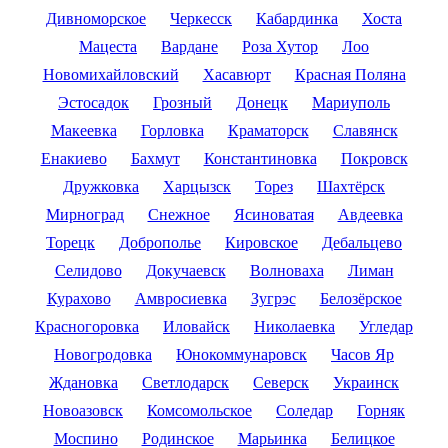
Дивноморское
Черкесск
Кабардинка
Хоста
Мацеста
Вардане
Роза Хутор
Лоо
Новомихайловский
Хасавюрт
Красная Поляна
Эстосадок
Грозный
Донецк
Мариуполь
Макеевка
Горловка
Краматорск
Славянск
Енакиево
Бахмут
Константиновка
Покровск
Дружковка
Харцызск
Торез
Шахтёрск
Мирноград
Снежное
Ясиноватая
Авдеевка
Торецк
Доброполье
Кировское
Дебальцево
Селидово
Докучаевск
Волноваха
Лиман
Курахово
Амвросиевка
Зугрэс
Белозёрское
Красногоровка
Иловайск
Николаевка
Угледар
Новогродовка
Юнокоммунаровск
Часов Яр
Ждановка
Светлодарск
Северск
Украинск
Новоазовск
Комсомольское
Соледар
Горняк
Моспино
Родинское
Марьинка
Белицкое