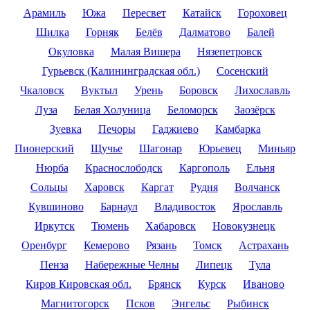
Арамиль
Южа
Пересвет
Катайск
Гороховец
Шилка
Горняк
Белёв
Далматово
Балей
Окуловка
Малая Вишера
Нязепетровск
Гурьевск (Калининградская обл.)
Сосенский
Чкаловск
Вуктыл
Урень
Боровск
Лихославль
Луза
Белая Холуница
Беломорск
Заозёрск
Зуевка
Печоры
Гаджиево
Камбарка
Пионерский
Щучье
Шагонар
Юрьевец
Миньяр
Нюрба
Краснослободск
Каргополь
Ельня
Сольцы
Харовск
Каргат
Рудня
Волчанск
Кувшиново
Барнаул
Владивосток
Ярославль
Иркутск
Тюмень
Хабаровск
Новокузнецк
Оренбург
Кемерово
Рязань
Томск
Астрахань
Пенза
Набережные Челны
Липецк
Тула
Киров Кировская обл.
Брянск
Курск
Иваново
Магнитогорск
Псков
Энгельс
Рыбинск