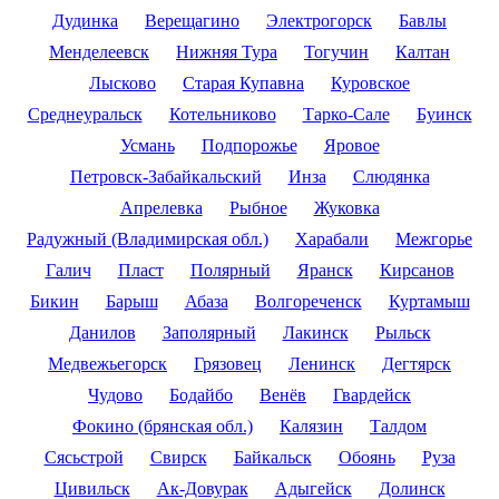
Дудинка
Верещагино
Электрогорск
Бавлы
Менделеевск
Нижняя Тура
Тогучин
Калтан
Лысково
Старая Купавна
Куровское
Среднеуральск
Котельниково
Тарко-Сале
Буинск
Усмань
Подпорожье
Яровое
Петровск-Забайкальский
Инза
Слюдянка
Апрелевка
Рыбное
Жуковка
Радужный (Владимирская обл.)
Харабали
Межгорье
Галич
Пласт
Полярный
Яранск
Кирсанов
Бикин
Барыш
Абаза
Волгореченск
Куртамыш
Данилов
Заполярный
Лакинск
Рыльск
Медвежьегорск
Грязовец
Ленинск
Дегтярск
Чудово
Бодайбо
Венёв
Гвардейск
Фокино (брянская обл.)
Калязин
Талдом
Сясьстрой
Свирск
Байкальск
Обоянь
Руза
Цивильск
Ак-Довурак
Адыгейск
Долинск