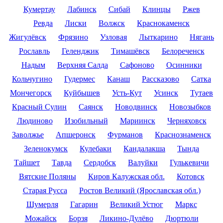
Кумертау
Лабинск
Сибай
Клинцы
Ржев
Ревда
Лиски
Волжск
Краснокаменск
Жигулёвск
Фрязино
Узловая
Лыткарино
Нягань
Рославль
Геленджик
Тимашёвск
Белореченск
Надым
Верхняя Салда
Сафоново
Осинники
Кольчугино
Гудермес
Канаш
Рассказово
Сатка
Мончегорск
Куйбышев
Усть-Кут
Усинск
Тутаев
Красный Сулин
Саянск
Новодвинск
Новозыбков
Людиново
Изобильный
Мариинск
Черняховск
Заволжье
Апшеронск
Фурманов
Краснознаменск
Зеленокумск
Кулебаки
Кандалакша
Тында
Тайшет
Тавда
Сердобск
Валуйки
Гулькевичи
Вятские Поляны
Киров Калужская обл.
Котовск
Старая Русса
Ростов Великий (Ярославская обл.)
Шумерля
Гагарин
Великий Устюг
Маркс
Можайск
Борзя
Ликино-Дулёво
Дюртюли