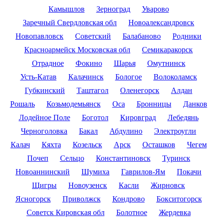
Камышлов
Зерноград
Уварово
Заречный Свердловская обл
Новоалександровск
Новопавловск
Советский
Балабаново
Родники
Красноармейск Московская обл
Семикаракорск
Отрадное
Фокино
Шарья
Омутнинск
Усть-Катав
Калачинск
Бологое
Волоколамск
Губкинский
Таштагол
Оленегорск
Алдан
Рошаль
Козьмодемьянск
Оса
Бронницы
Данков
Лодейное Поле
Боготол
Кировград
Лебедянь
Черноголовка
Бакал
Абдулино
Электроугли
Калач
Кяхта
Козельск
Арск
Осташков
Чегем
Почеп
Сельцо
Константиновск
Туринск
Новоаннинский
Шумиха
Гаврилов-Ям
Покачи
Щигры
Новоузенск
Касли
Жирновск
Ясногорск
Приволжск
Кондрово
Бокситогорск
Советск Кировская обл
Болотное
Жердевка