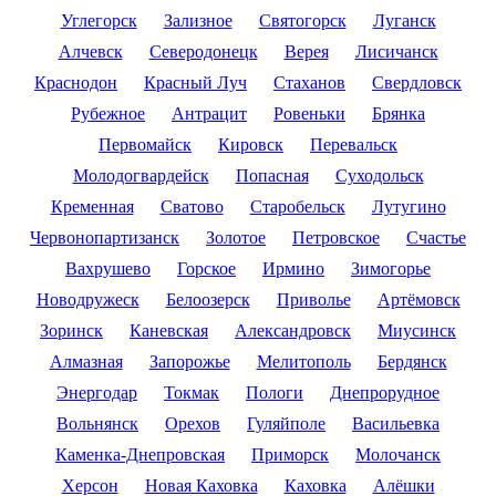
Углегорск
Зализное
Святогорск
Луганск
Алчевск
Северодонецк
Верея
Лисичанск
Краснодон
Красный Луч
Стаханов
Свердловск
Рубежное
Антрацит
Ровеньки
Брянка
Первомайск
Кировск
Перевальск
Молодогвардейск
Попасная
Суходольск
Кременная
Сватово
Старобельск
Лутугино
Червонопартизанск
Золотое
Петровское
Счастье
Вахрушево
Горское
Ирмино
Зимогорье
Новодружеск
Белоозерск
Приволье
Артёмовск
Зоринск
Каневская
Александровск
Миусинск
Алмазная
Запорожье
Мелитополь
Бердянск
Энергодар
Токмак
Пологи
Днепрорудное
Вольнянск
Орехов
Гуляйполе
Васильевка
Каменка-Днепровская
Приморск
Молочанск
Херсон
Новая Каховка
Каховка
Алёшки