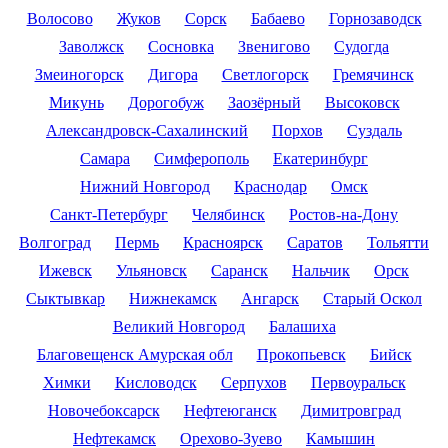
Волосово
Жуков
Сорск
Бабаево
Горнозаводск
Заволжск
Сосновка
Звенигово
Судогда
Змеиногорск
Дигора
Светлогорск
Гремячинск
Микунь
Дорогобуж
Заозёрный
Высоковск
Александровск-Сахалинский
Порхов
Суздаль
Самара
Симферополь
Екатеринбург
Нижний Новгород
Краснодар
Омск
Санкт-Петербург
Челябинск
Ростов-на-Дону
Волгоград
Пермь
Красноярск
Саратов
Тольятти
Ижевск
Ульяновск
Саранск
Нальчик
Орск
Сыктывкар
Нижнекамск
Ангарск
Старый Оскол
Великий Новгород
Балашиха
Благовещенск Амурская обл
Прокопьевск
Бийск
Химки
Кисловодск
Серпухов
Первоуральск
Новочебоксарск
Нефтеюганск
Димитровград
Нефтекамск
Орехово-Зуево
Камышин