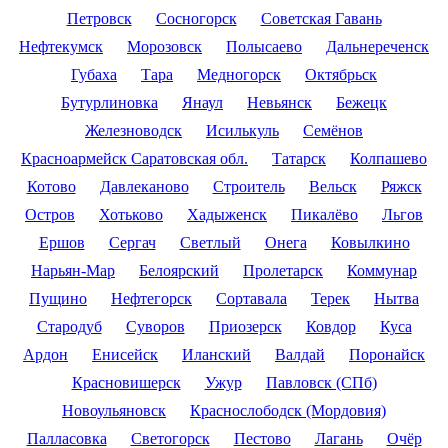
Петровск
Сосногорск
Советская Гавань
Нефтекумск
Морозовск
Полысаево
Дальнереченск
Губаха
Тара
Медногорск
Октябрьск
Бутурлиновка
Янаул
Невьянск
Бежецк
Железноводск
Исилькуль
Семёнов
Красноармейск Саратовская обл.
Татарск
Колпашево
Котово
Давлеканово
Строитель
Вельск
Ряжск
Остров
Хотьково
Хадыженск
Пикалёво
Льгов
Ершов
Сергач
Светлый
Онега
Ковылкино
Нарьян-Мар
Белоярский
Пролетарск
Коммунар
Пущино
Нефтегорск
Сортавала
Терек
Нытва
Стародуб
Суворов
Приозерск
Ковдор
Куса
Ардон
Енисейск
Иланский
Валдай
Поронайск
Красновишерск
Ужур
Павловск (СПб)
Новоульяновск
Краснослободск (Мордовия)
Палласовка
Светогорск
Пестово
Лагань
Очёр