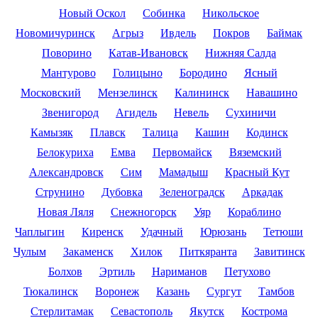
Новый Оскол
Собинка
Никольское
Новомичуринск
Агрыз
Ивдель
Покров
Баймак
Поворино
Катав-Ивановск
Нижняя Салда
Мантурово
Голицыно
Бородино
Ясный
Московский
Мензелинск
Калининск
Навашино
Звенигород
Агидель
Невель
Сухиничи
Камызяк
Плавск
Талица
Кашин
Кодинск
Белокуриха
Емва
Первомайск
Вяземский
Александровск
Сим
Мамадыш
Красный Кут
Струнино
Дубовка
Зеленоградск
Аркадак
Новая Ляля
Снежногорск
Уяр
Кораблино
Чаплыгин
Киренск
Удачный
Юрюзань
Тетюши
Чулым
Закаменск
Хилок
Питкяранта
Завитинск
Болхов
Эртиль
Нариманов
Петухово
Тюкалинск
Воронеж
Казань
Сургут
Тамбов
Стерлитамак
Севастополь
Якутск
Кострома