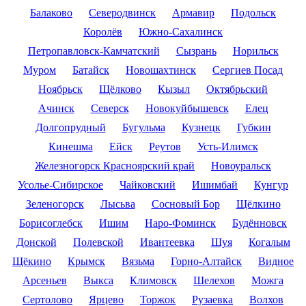
Балаково
Северодвинск
Армавир
Подольск
Королёв
Южно-Сахалинск
Петропавловск-Камчатский
Сызрань
Норильск
Муром
Батайск
Новошахтинск
Сергиев Посад
Ноябрьск
Щёлково
Кызыл
Октябрьский
Ачинск
Северск
Новокуйбышевск
Елец
Долгопрудный
Бугульма
Кузнецк
Губкин
Кинешма
Ейск
Реутов
Усть-Илимск
Железногорск Красноярский край
Новоуральск
Усолье-Сибирское
Чайковский
Ишимбай
Кунгур
Зеленогорск
Лысьва
Сосновый Бор
Щёлкино
Борисоглебск
Ишим
Наро-Фоминск
Будённовск
Донской
Полевской
Ивантеевка
Шуя
Когалым
Щёкино
Крымск
Вязьма
Горно-Алтайск
Видное
Арсеньев
Выкса
Климовск
Шелехов
Можга
Сертолово
Ярцево
Торжок
Рузаевка
Волхов