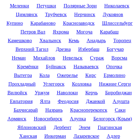
Меленки
Петушки
Полярные Зори
Николаевск
Цимлянск
Трубчевск
Нерчинск
Лукоянов
Купино
Карабаново
Краснозаводск
Шлиссельбург
Петров Вал
Яхрома
Могоча
Карабаш
Камешково
Хвалынск
Кемь
Анадырь
Торопец
Верхний Тагил
Дрезна
Избербаш
Богучар
Неман
Михайлов
Невельск
Сураж
Ворсма
Кремёнки
Буйнакск
Называевск
Опочка
Вытегра
Кола
Ожерелье
Кирс
Ермолино
Прохладный
Углегорск
Козловка
Нижние Серги
Вилюйск
Уржум
Наволоки
Керчь
Биробиджан
Евпатория
Ялта
Феодосия
Джанкой
Алушта
Бахчисарай
Назрань
Красноперекопск
Саки
Армянск
Новосибирск
Алупка
Белогорск (Крым)
Яблоновский
Дербент
Энем
Гиагинская
Ханская
Инкерман
Лазаревское
Адлер