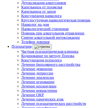
Детоксикация алкоголиков
Капельница от похмелья
Капельница от запоя
Консультация нарколога
Круглосуточная наркологическая помощь
Нарколог на дом
Наркологический стационар
Помощь при алкогольном отравлении
Снятие алкогольной интоксикации
Телефон доверия
Психиатрия
Частная психиатрическая клиника
Кодирование по методу Попова
Консультация психолога
Лечение биполярного расстройства
Лечение деменции
Лечение депрессии
Лечение эпилепсии
Лечение игромании
Лечение ипохондрии
Лечение неврастении
Лечение ОКР
Лечение панических атак
Лечение психиатрических расстройств
Лечение шизофрении