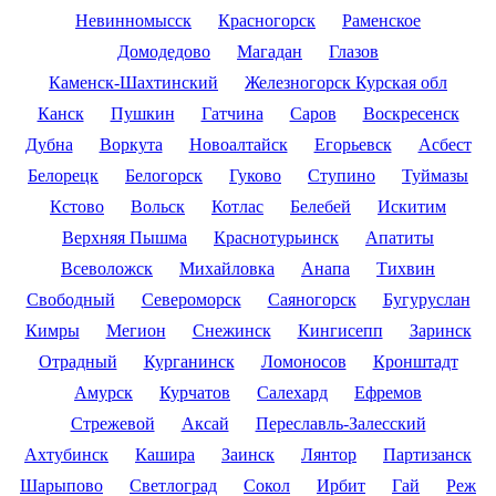
Невинномысск
Красногорск
Раменское
Домодедово
Магадан
Глазов
Каменск-Шахтинский
Железногорск Курская обл
Канск
Пушкин
Гатчина
Саров
Воскресенск
Дубна
Воркута
Новоалтайск
Егорьевск
Асбест
Белорецк
Белогорск
Гуково
Ступино
Туймазы
Кстово
Вольск
Котлас
Белебей
Искитим
Верхняя Пышма
Краснотурьинск
Апатиты
Всеволожск
Михайловка
Анапа
Тихвин
Свободный
Североморск
Саяногорск
Бугуруслан
Кимры
Мегион
Снежинск
Кингисепп
Заринск
Отрадный
Курганинск
Ломоносов
Кронштадт
Амурск
Курчатов
Салехард
Ефремов
Стрежевой
Аксай
Переславль-Залесский
Ахтубинск
Кашира
Заинск
Лянтор
Партизанск
Шарыпово
Светлоград
Сокол
Ирбит
Гай
Реж