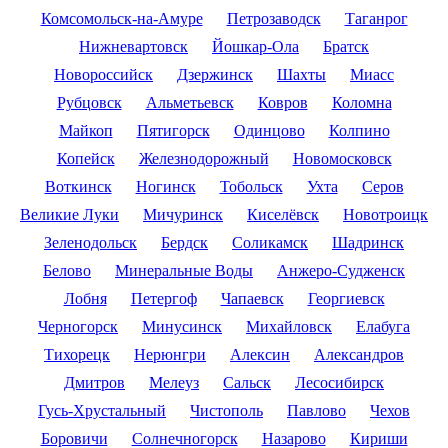
Комсомольск-на-Амуре
Петрозаводск
Таганрог
Нижневартовск
Йошкар-Ола
Братск
Новороссийск
Дзержинск
Шахты
Миасс
Рубцовск
Альметьевск
Ковров
Коломна
Майкоп
Пятигорск
Одинцово
Колпино
Копейск
Железнодорожный
Новомосковск
Воткинск
Ногинск
Тобольск
Ухта
Серов
Великие Луки
Мичуринск
Киселёвск
Новотроицк
Зеленодольск
Бердск
Соликамск
Шадринск
Белово
Минеральные Воды
Анжеро-Судженск
Лобня
Петергоф
Чапаевск
Георгиевск
Черногорск
Минусинск
Михайловск
Елабуга
Тихорецк
Нерюнгри
Алексин
Александров
Дмитров
Мелеуз
Сальск
Лесосибирск
Гусь-Хрустальный
Чистополь
Павлово
Чехов
Боровичи
Солнечногорск
Назарово
Кириши